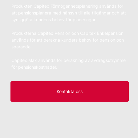
Produkten Capitex Förmögenhetsplanering används för
att pensionsplanera med hänsyn till alla tillgångar och att
synliggöra kundens behov för placeringar.
Produkterna Capitex Pension och Capitex Enkelpension
används för att beräkna kunders behov för pension och
sparande.
Capitex Max används för beräkning av avdragsutrymme
för pensionskostnader.
Kontakta oss