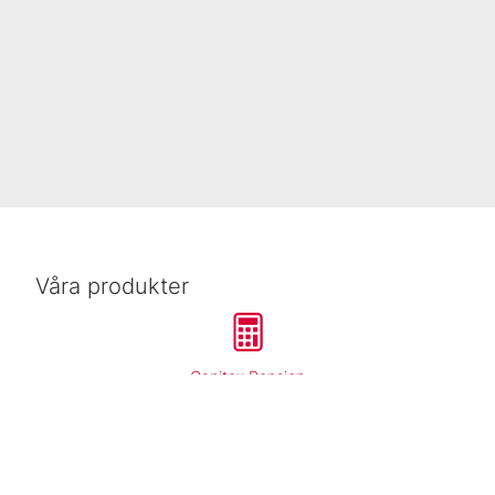
Våra produkter
Capitex Pension
En programvara från Vitec som hjälper privatrådgivare
att göra pensionsprognoser